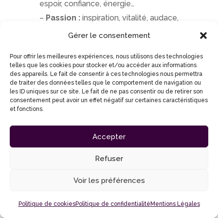
espoir, confiance, énergie…
–
Passion :
inspiration, vitalité, audace,
impulsion dans la concrétisation des
Gérer le consentement
projets…
Pour offrir les meilleures expériences, nous utilisons des technologies
–
Balance :
ancrage, harmonie,
telles que les cookies pour stocker et/ou accéder aux informations
stabilité, sérénité, persévérance…
des appareils. Le fait de consentir à ces technologies nous permettra
de traiter des données telles que le comportement de navigation ou
–
Cheer :
joie, optimisme, bonne
les ID uniques sur ce site. Le fait de ne pas consentir ou de retirer son
consentement peut avoir un effet négatif sur certaines caractéristiques
humeur, abondance…
et fonctions.
–
Purify :
purification de soi et de son
espace de travail
Accepter
–
Adaptiv :
gestion des émotions et
Refuser
de l’humeur, calme le mental, sécurité,
état d’esprit positif…
Voir les préférences
–
Citrus Bliss :
créativité, motivation,
confiance, optimisme…
Politique de cookies
Politique de confidentialité
Mentions Légales
–
Arise :
encourage à voir grand et à